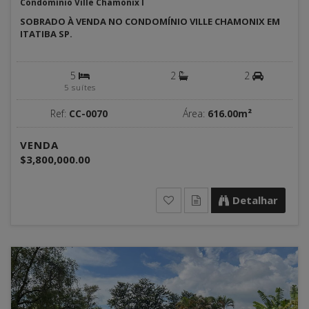
Condomínio Ville Chamonix I
SOBRADO À VENDA NO CONDOMÍNIO VILLE CHAMONIX EM
ITATIBA SP.
5
2
2
5 suítes
Ref:
CC-0070
Área:
616.00m²
VENDA
$3,800,000.00
Detalhar