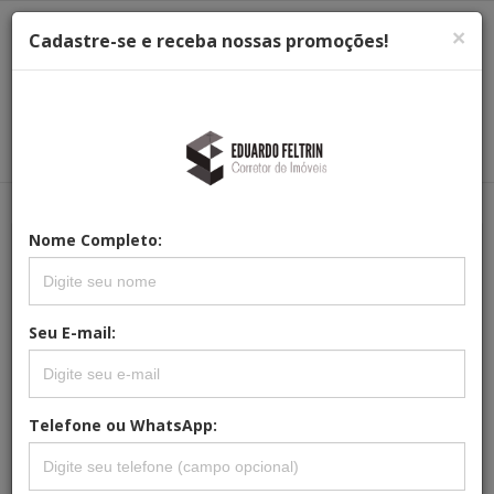
×
Cadastre-se e receba nossas promoções!
Menu
Menu Principal
Principal
Nome Completo:
Busca Avançada
Seu E-mail:
Operação (Todas)
Telefone ou WhatsApp:
Cidade (Todas)