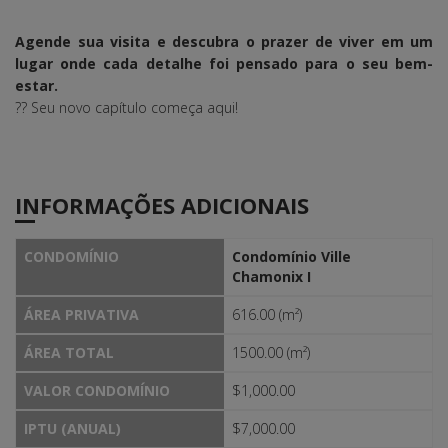
Agende sua visita e descubra o prazer de viver em um
lugar onde cada detalhe foi pensado para o seu bem-
estar.
?? Seu novo capítulo começa aqui!
INFORMAÇÕES ADICIONAIS
CONDOMÍNIO
Condomínio Ville
Chamonix I
ÁREA PRIVATIVA
616.00 (m²)
ÁREA TOTAL
1500.00 (m²)
VALOR CONDOMÍNIO
$1,000.00
IPTU (ANUAL)
$7,000.00