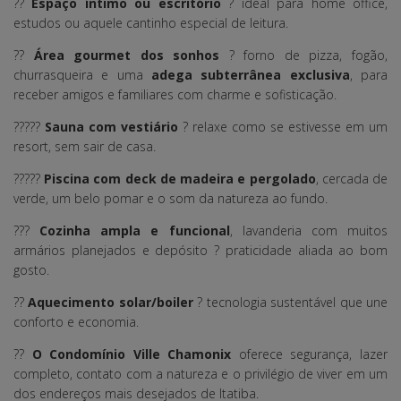
??
Espaço íntimo ou escritório
? ideal para home office,
estudos ou aquele cantinho especial de leitura.
??
Área gourmet dos sonhos
? forno de pizza, fogão,
churrasqueira e uma
adega subterrânea exclusiva
, para
receber amigos e familiares com charme e sofisticação.
?????
Sauna com vestiário
? relaxe como se estivesse em um
resort, sem sair de casa.
?????
Piscina com deck de madeira e pergolado
, cercada de
verde, um belo pomar e o som da natureza ao fundo.
???
Cozinha ampla e funcional
, lavanderia com muitos
armários planejados e depósito ? praticidade aliada ao bom
gosto.
??
Aquecimento solar/boiler
? tecnologia sustentável que une
conforto e economia.
??
O Condomínio Ville Chamonix
oferece segurança, lazer
completo, contato com a natureza e o privilégio de viver em um
dos endereços mais desejados de Itatiba.