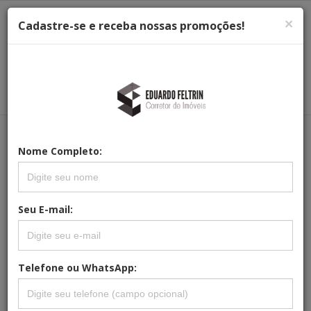
×
Cadastre-se e receba nossas promoções!
Menu
Menu Principal
Principal
Nome Completo:
REFERÊNCIA: CC-0070
SOBRADO À VENDA NO CONDOMÍNIO
VILLE CHAMONIX EM ITATIBA SP.
Seu E-mail:
Telefone ou WhatsApp: