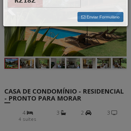
Digite o código de confirmação:
Enviar Formulário
CASA DE CONDOMÍNIO - RESIDENCIAL
- PRONTO PARA MORAR
4
3
2
3
4 suítes