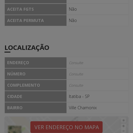
ACEITA FGTS
Não
ACEITA PERMUTA
Não
LOCALIZAÇÃO
ENDEREÇO
Consulte
NÚMERO
Consulte
COMPLEMENTO
Consulte
CIDADE
Itatiba - SP
BAIRRO
Ville Chamonix
VER ENDEREÇO NO MAPA