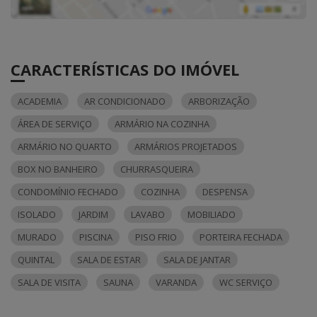
CARACTERÍSTICAS DO IMÓVEL
ACADEMIA
AR CONDICIONADO
ARBORIZAÇÃO
ÁREA DE SERVIÇO
ARMÁRIO NA COZINHA
ARMÁRIO NO QUARTO
ARMÁRIOS PROJETADOS
BOX NO BANHEIRO
CHURRASQUEIRA
CONDOMÍNIO FECHADO
COZINHA
DESPENSA
ISOLADO
JARDIM
LAVABO
MOBILIADO
MURADO
PISCINA
PISO FRIO
PORTEIRA FECHADA
QUINTAL
SALA DE ESTAR
SALA DE JANTAR
SALA DE VISITA
SAUNA
VARANDA
WC SERVIÇO