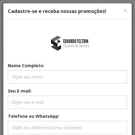
×
Cadastre-se e receba nossas promoções!
Menu
Menu Principal
Principal
Nome Completo:
REFERÊNCIA: CC-0206
SOBRADO À VENDA NO CONDOMÍNIO
VILLE CHAMONIX EM ITATIBA SP.
Seu E-mail:
Telefone ou WhatsApp: