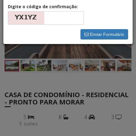
Digite o código de confirmação:
Enviar Formulário
CASA DE CONDOMÍNIO - RESIDENCIAL
- PRONTO PARA MORAR
5
8
4
3
5 suítes