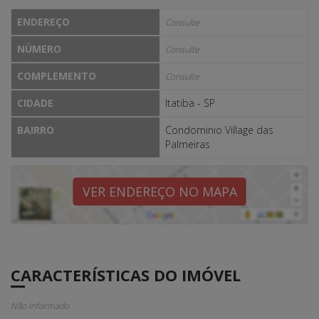
ENDEREÇO
Consulte
NÚMERO
Consulte
COMPLEMENTO
Consulte
CIDADE
Itatiba - SP
BAIRRO
Condominio Village das
Palmeiras
VER ENDEREÇO NO MAPA
CARACTERÍSTICAS DO IMÓVEL
Não Informado