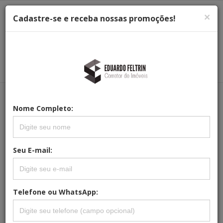
×
Cadastre-se e receba nossas promoções!
Menu
Menu Principal
Principal
Nome Completo:
REFERÊNCIA: CC-0020
SOBRADO À VENDA NO CONDOMÍNIO
VILLAGE DAS PALMEIRAS EM ITATIBA
Seu E-mail:
SP.
Telefone ou WhatsApp: