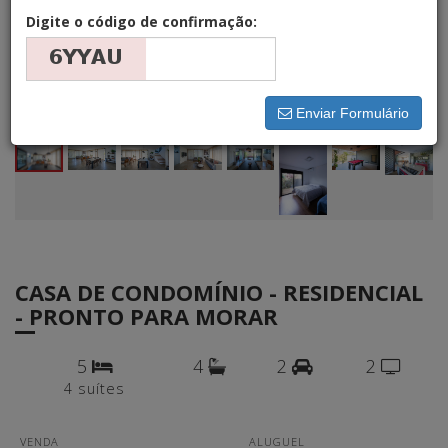
Digite o código de confirmação:
Enviar Formulário
CASA DE CONDOMÍNIO - RESIDENCIAL
- PRONTO PARA MORAR
5
4
2
2
4 suítes
VENDA
ALUGUEL