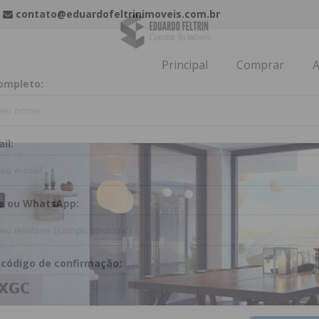
contato@eduardofeltrinimoveis.com.br
re-se e receba nossas promoções!
Principal
Comprar
A
ompleto:
il:
e ou WhatsApp: