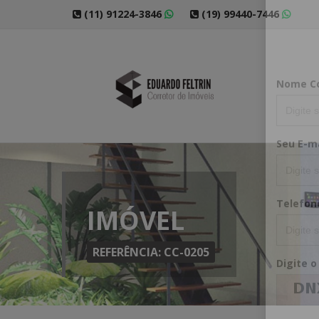
(11) 91224-3846
(19) 99440-7446
Cadast
Nome C
IMÓVEL
Seu E-ma
REFERÊNCIA: CC-0205
Telefon