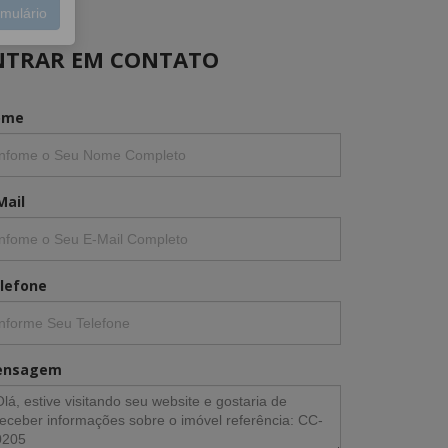
NTRAR EM CONTATO
ome
mulário
Mail
lefone
ensagem