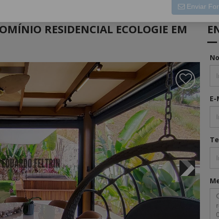
 código de confirmação:
OMÍNIO RESIDENCIAL ECOLOGIE EM
E
N
Enviar For
E-
Te
M