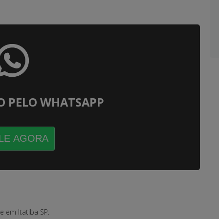
O PELO WHATSAPP
LE AGORA
e em Itatiba SP.