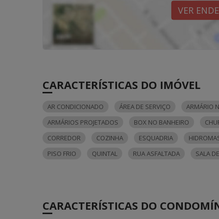
VER END
CARACTERÍSTICAS DO IMÓVEL
AR CONDICIONADO
ÁREA DE SERVIÇO
ARMÁRIO N
ARMÁRIOS PROJETADOS
BOX NO BANHEIRO
CHU
CORREDOR
COZINHA
ESQUADRIA
HIDROMA
PISO FRIO
QUINTAL
RUA ASFALTADA
SALA D
CARACTERÍSTICAS DO CONDOMÍ