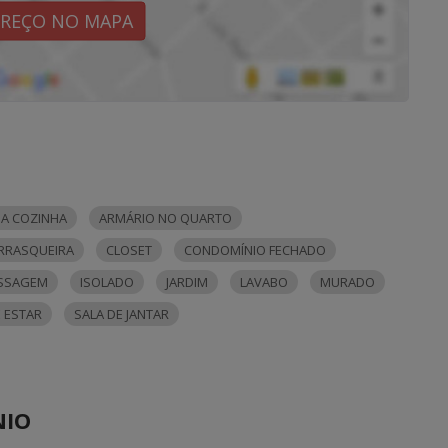
EREÇO NO MAPA
A COZINHA
ARMÁRIO NO QUARTO
RRASQUEIRA
CLOSET
CONDOMÍNIO FECHADO
SSAGEM
ISOLADO
JARDIM
LAVABO
MURADO
E ESTAR
SALA DE JANTAR
NIO