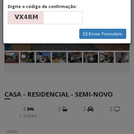
Digite o código de confirmação:
Enviar Formulário
CASA - RESIDENCIAL - SEMI-NOVO
4
3
2
2
1 suítes
VENDA