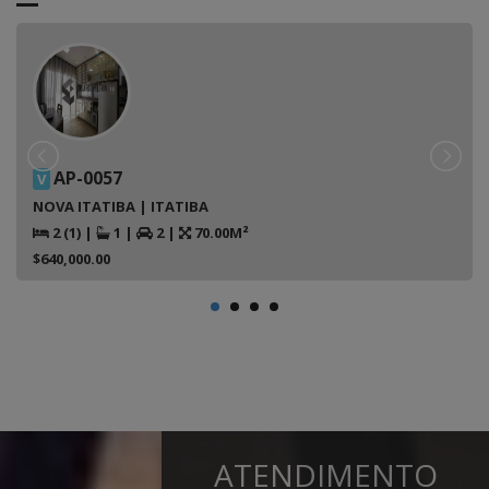
AP-0057
V
NOVA ITATIBA | ITATIBA
2 (1)
|
1
|
2
|
70.00M²
$640,000.00
ATENDIMENTO