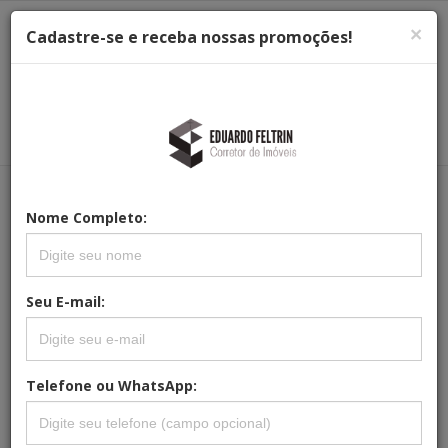
×
Cadastre-se e receba nossas promoções!
Menu
Menu Principal
Principal
Nome Completo:
REFERÊNCIA: CB-0033
SOBRADO À VENDA EM ITATIBA SP.
Seu E-mail:
Telefone ou WhatsApp: