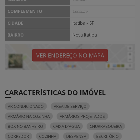
COMPLEMENTO
Consulte
CIDADE
Itatiba - SP
BAIRRO
Nova Itatiba
VER ENDEREÇO NO MAPA
CARACTERÍSTICAS DO IMÓVEL
AR CONDICIONADO
ÁREA DE SERVIÇO
ARMÁRIO NA COZINHA
ARMÁRIOS PROJETADOS
BOX NO BANHEIRO
CAIXA D'ÁGUA
CHURRASQUEIRA
CORREDOR
COZINHA
DESPENSA
ESCRITÓRIO