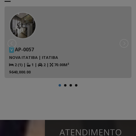
AP-0057
V
NOVA ITATIBA | ITATIBA
2 (1)
|
1
|
2
|
70.00M²
$640,000.00
ATENDIMENTO