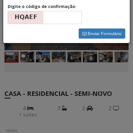
Digite o código de confirmação:
Enviar Formulário
CASA - RESIDENCIAL - SEMI-NOVO
4
3
2
2
1 suítes
VENDA