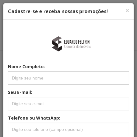
×
Cadastre-se e receba nossas promoções!
Menu
Menu Principal
Principal
Nome Completo:
REFERÊNCIA: CB-0033
SOBRADO À VENDA EM ITATIBA SP.
Seu E-mail:
Telefone ou WhatsApp: