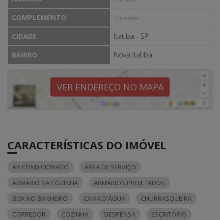
COMPLEMENTO
Consulte
CIDADE
Itatiba - SP
BAIRRO
Nova Itatiba
VER ENDEREÇO NO MAPA
CARACTERÍSTICAS DO IMÓVEL
AR CONDICIONADO
ÁREA DE SERVIÇO
ARMÁRIO NA COZINHA
ARMÁRIOS PROJETADOS
BOX NO BANHEIRO
CAIXA D'ÁGUA
CHURRASQUEIRA
CORREDOR
COZINHA
DESPENSA
ESCRITÓRIO