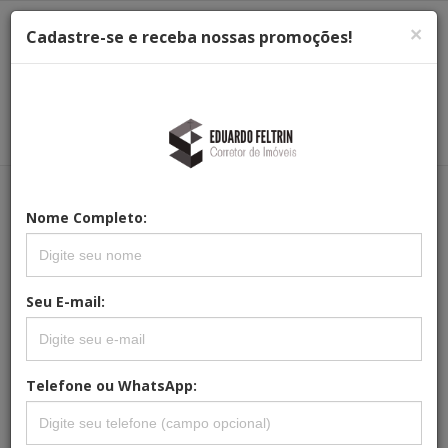
×
Cadastre-se e receba nossas promoções!
Menu
Menu Principal
Principal
Nome Completo:
REFERÊNCIA: TC-0070
TERRENO À VENDA NO CONDOMÍNIO
RESERVA SANTA ROSA EM ITATIBA SP.
Seu E-mail:
Telefone ou WhatsApp: