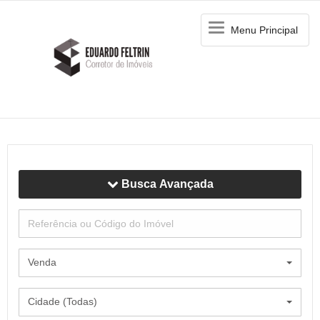
Menu
Menu Principal
Principal
Nome Completo:
Seu E-mail:
Busca Avançada
Telefone ou WhatsApp:
Digite o código de confirmação:
Venda
Cidade (Todas)